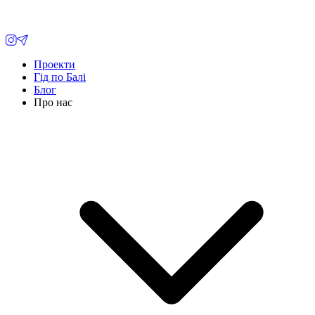
Проекти
Гід по Балі
Блог
Про нас