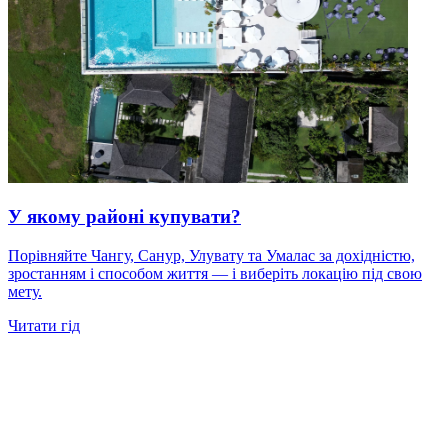
У якому районі купувати?
Порівняйте Чангу, Санур, Улувату та Умалас за дохідністю,
зростанням і способом життя — і виберіть локацію під свою
мету.
Читати гід