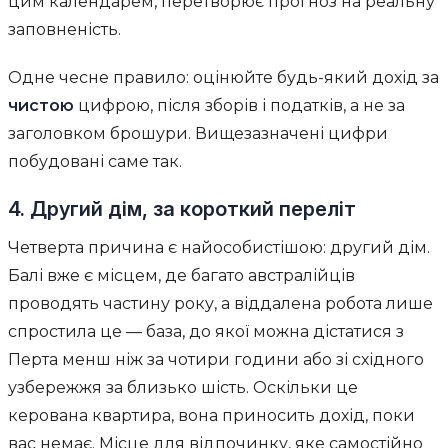
цим календарем, перетворює прогноз на реальну
заповненість.
Одне чесне правило: оцінюйте будь-який дохід за
чистою
цифрою, після зборів і податків, а не за
заголовком брошури. Вищезазначені цифри
побудовані саме так.
4. Другий дім, за короткий переліт
Четверта причина є найособистішою: другий дім.
Балі вже є місцем, де багато австралійців
проводять частину року, а віддалена робота лише
спростила це — база, до якої можна дістатися з
Перта менш ніж за чотири години або зі східного
узбережжя за близько шість. Оскільки це
керована квартира, вона приносить дохід, поки
вас немає. Місце для відпочинку, яке самостійно