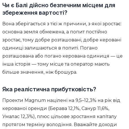
Чи є Балі дійсно безпечним місцем для
збереження вартості?
Вона зберігається з тієї ж причини, з якої зростає:
основна земля обмежена, а попит постійно
зростає, тому добре розташовані, добре керовані
одиниці залишаються в попиті. Погано
розташована або погано керована одиниця — це
інша історія — тому місце та оператор мають
більше значення, ніж брошура.
Яка реалістична прибутковість?
Проекти Magnum націлені на 9,5–12,3% на рік від
керованої оренди (Берава 12,1%, Санур 11,6%,
Умалас 12,3%), плюс цільове зростання капіталу
протягом терміну володіння. Вважайте доходи