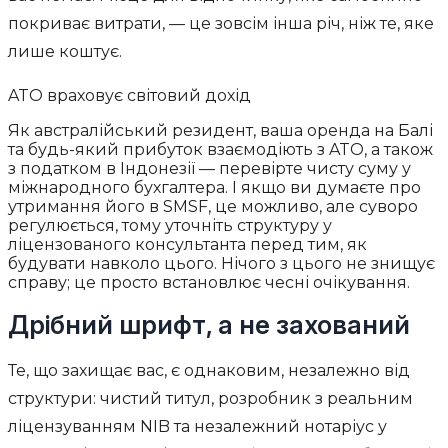
покриває витрати, — це зовсім інша річ, ніж те, яке
лише коштує.
ATO враховує світовий дохід
Як австралійський резидент, ваша оренда на Балі
та будь-який прибуток взаємодіють з ATO, а також
з податком в Індонезії — перевірте чисту суму у
міжнародного бухгалтера. І якщо ви думаєте про
утримання його в SMSF, це можливо, але суворо
регулюється, тому уточніть структуру у
ліцензованого консультанта перед тим, як
будувати навколо цього. Нічого з цього не знищує
справу; це просто встановлює чесні очікування.
Дрібний шрифт, а не захований
Те, що захищає вас, є однаковим, незалежно від
структури: чистий титул, розробник з реальним
ліцензуванням NIB та незалежний нотаріус у