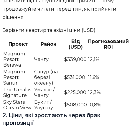
залежить від наступних двох причин — тому
продовжуйте читати перед тим, як прийняти
рішення.
Варіанти квартир та вхідні ціни (USD)
Від
Прогнозований
Проект
Район
(USD)
ROI
Magnum
Resort
Чангу
$339,000
12,1%
Berawa
Magnum
Санур (на
Resort
березі
$531,000
11,6%
Sanur
океану)
The Umalas
Умалас /
$225,000
12,3%
Signature
Чангу
Sky Stars
Букит /
$508,000
10,8%
Ocean View
Улувату
2. Ціни, які зростають через брак
пропозиції