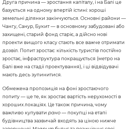
Друга причина — зростання капіталу, і на Балі це
базується на одному впертій істині: хороші
земельні ділянки закінчуються. Основні райони —
Чангу, Санур, Букит — в основному забудовані або
захищені, старий фонд старіє, а дійсно нові
проекти вищого класу стають все важче отримати
дозвіл. Попит зростає: кількість туристів постійно
зростає, інфраструктура покращується (метро на
Балі вже на стадії проектування), і ці відвідувачі
мають десь зупинитися.
Обмежена пропозиція на фоні зростаючого
попиту — це те, як зростає вартість нерухомості в
хороших локаціях. Це також причина, чому
важливо купувати
рано
— покупці на етапі
будівництва зазвичай входять за ціною нижче
завершеної. Magnum будує та позиціонує свої