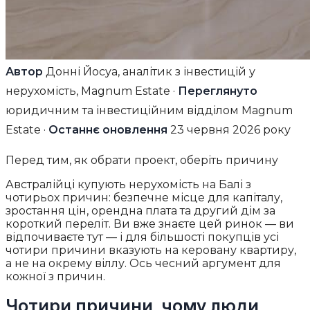
Автор
Донні Йосуа, аналітик з інвестицій у
нерухомість, Magnum Estate ·
Переглянуто
юридичним та інвестиційним відділом Magnum
Estate ·
Останнє оновлення
23 червня 2026 року
Перед тим, як обрати проект, оберіть причину
Австралійці купують нерухомість на Балі з
чотирьох причин: безпечне місце для капіталу,
зростання цін, орендна плата та другий дім за
короткий переліт. Ви вже знаєте цей ринок — ви
відпочиваєте тут — і для більшості покупців усі
чотири причини вказують на керовану квартиру,
а не на окрему віллу. Ось чесний аргумент для
кожної з причин.
Чотири причини, чому люди