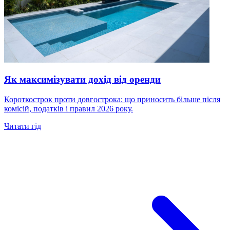
Як максимізувати дохід від оренди
Короткострок проти довгострока: що приносить більше після
комісій, податків і правил 2026 року.
Читати гід