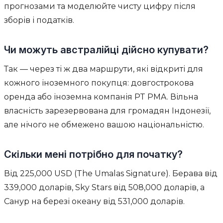
прогнозами та моделюйте чисту цифру після
зборів і податків.
Чи можуть австралійці дійсно купувати?
Так — через ті ж два маршрути, які відкриті для
кожного іноземного покупця: довгострокова
оренда або іноземна компанія PT PMA. Вільна
власність зарезервована для громадян Індонезії,
але нічого не обмежено вашою національністю.
Скільки мені потрібно для початку?
Від 225,000 USD (The Umalas Signature). Берава від
339,000 доларів, Sky Stars від 508,000 доларів, а
Санур на березі океану від 531,000 доларів.