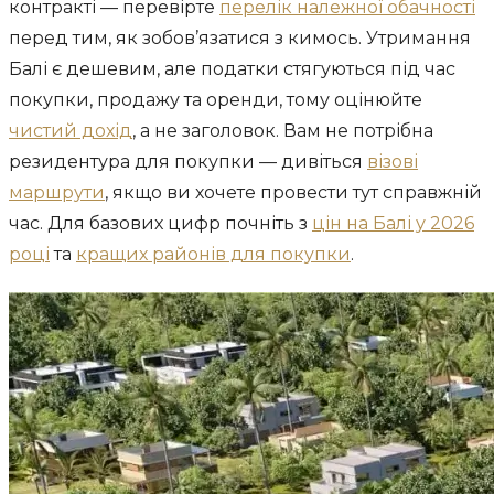
контракті — перевірте
перелік належної обачності
перед тим, як зобов’язатися з кимось. Утримання
Балі є дешевим, але податки стягуються під час
покупки, продажу та оренди, тому оцінюйте
чистий дохід
, а не заголовок. Вам не потрібна
резидентура для покупки — дивіться
візові
маршрути
, якщо ви хочете провести тут справжній
час. Для базових цифр почніть з
цін на Балі у 2026
році
та
кращих районів для покупки
.