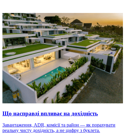
Що насправді впливає на дохідність
Завантаження, ADR, комісії та район — як порахувати
реальну чисту дохідність, а не цифру з буклета.