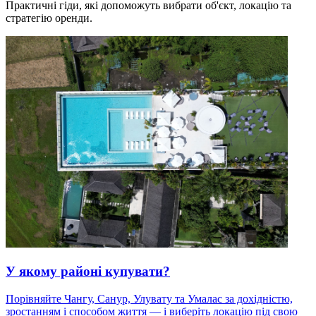
Практичні гіди, які допоможуть вибрати об'єкт, локацію та
стратегію оренди.
У якому районі купувати?
Порівняйте Чангу, Санур, Улувату та Умалас за дохідністю,
зростанням і способом життя — і виберіть локацію під свою