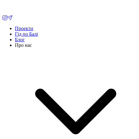
Проекти
Гід по Балі
Блог
Про нас