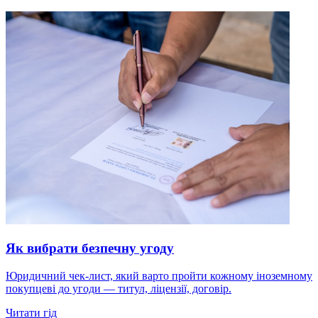
Як вибрати безпечну угоду
Юридичний чек-лист, який варто пройти кожному іноземному
покупцеві до угоди — титул, ліцензії, договір.
Читати гід