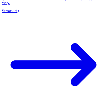
мету.
Читати гід