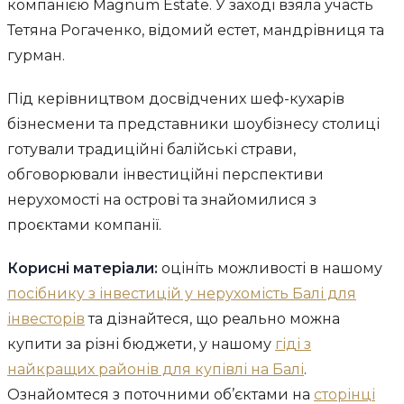
компанією Magnum Estate. У заході взяла участь
Тетяна Рогаченко, відомий естет, мандрівниця та
гурман.
Під керівництвом досвідчених шеф-кухарів
бізнесмени та представники шоубізнесу столиці
готували традиційні балійські страви,
обговорювали інвестиційні перспективи
нерухомості на острові та знайомилися з
проєктами компанії.
Корисні матеріали:
оцініть можливості в нашому
посібнику з інвестицій у нерухомість Балі для
інвесторів
та дізнайтеся, що реально можна
купити за різні бюджети, у нашому
гіді з
найкращих районів для купівлі на Балі
.
Ознайомтеся з поточними об’єктами на
сторінці