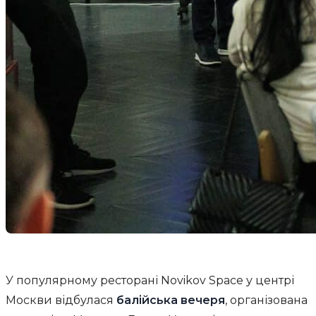
У популярному ресторані Novikov Space у центрі
Москви відбулася
балійська вечеря
, організована