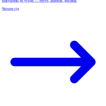
покупцеві до угоди — титул, ліцензії, договір.
Читати гід