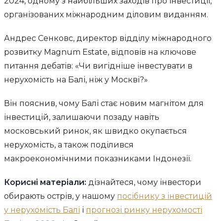
2024, одному з найбільших заходів про інвестиції,
організованих міжнародним діловим виданням.
Андрес Сенковс, директор відділу міжнародного
розвитку Magnum Estate, відповів на ключове
питання дебатів: «Чи вигідніше інвестувати в
нерухомість на Балі, ніж у Москві?»
Він пояснив, чому Балі стає новим магнітом для
інвестицій, залишаючи позаду навіть
московський ринок, як швидко окупається
нерухомість, а також поділився
макроекономічними показниками Індонезії.
Корисні матеріали:
дізнайтеся, чому інвестори
обирають острів, у нашому
посібнику з інвестицій
у нерухомість Балі
і
прогнозі ринку нерухомості