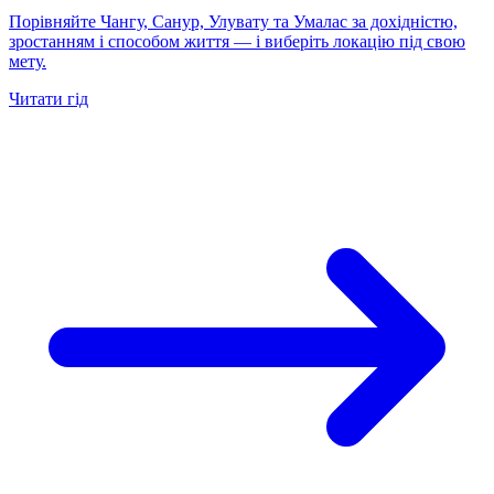
Порівняйте Чангу, Санур, Улувату та Умалас за дохідністю,
зростанням і способом життя — і виберіть локацію під свою
мету.
Читати гід