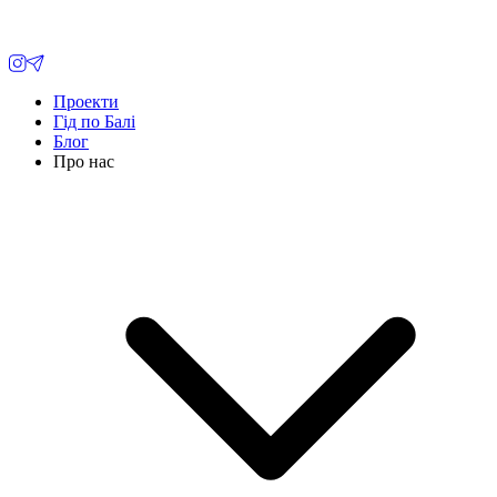
Проекти
Гід по Балі
Блог
Про нас