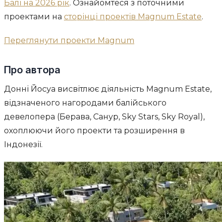
Балі на 2026 рік
. Ознайомтеся з поточними
проектами на
сторінці проектів Magnum Estate
.
Переглянути проекти Magnum
Про автора
Донні Йосуа висвітлює діяльність Magnum Estate,
відзначеного нагородами балійського
девелопера (Берава, Санур, Sky Stars, Sky Royal),
охоплюючи його проекти та розширення в
Індонезії.