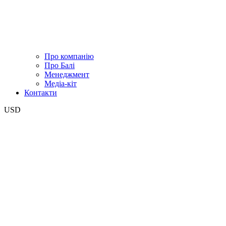
Про компанію
Про Балі
Менеджмент
Медіа-кіт
Контакти
USD