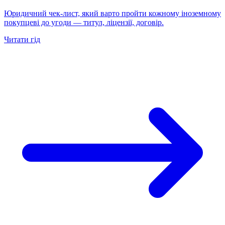
Юридичний чек-лист, який варто пройти кожному іноземному
покупцеві до угоди — титул, ліцензії, договір.
Читати гід