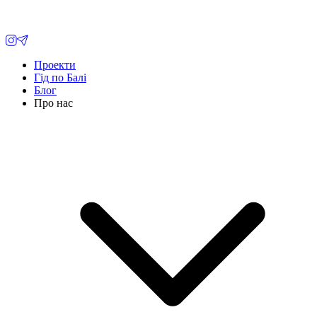
Проекти
Гід по Балі
Блог
Про нас