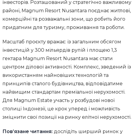
інвесторів. Розташований у стратегічно важливому
районі, Magnum Resort Nusantara поєднає житлові,
комерційні та розважальні зони, що робить його
придатним для туризму, проживання та роботи.
Масштаб проєкту вражає: із загальним обсягом
інвестицій у 300 мільярдів рупій і площею 1,3
гектара Magnum Resort Nusantara має стати
центром ділової активності. Комплекс, зведений із
використанням найновіших технологій та
принципів сталого будівництва, відповідатиме
найвищим стандартам преміальної нерухомості.
Для Magnum Estate участь у розбудові нової
столиці Індонезії, це крок уперед і можливість
зміцнити свої позиції на ринку елітної нерухомості.
Пов’язане читання:
дослідіть ширший ринок у