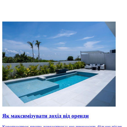
Як максимізувати дохід від оренди
Короткострок проти довгострока: що приносить більше після