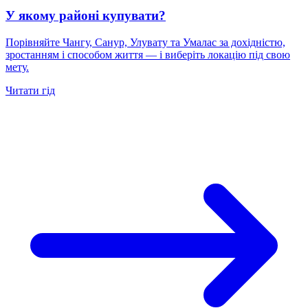
У якому районі купувати?
Порівняйте Чангу, Санур, Улувату та Умалас за дохідністю,
зростанням і способом життя — і виберіть локацію під свою
мету.
Читати гід