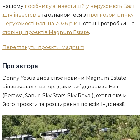
нашому
посібнику з інвестицій у нерухомість Балі
для інвесторів
та ознайомтеся з
прогнозом ринку
нерухомості Балі на 2026 рік
. Поточні розробки, на
сторінці проєктів Magnum Estate
.
Переглянути проєкти Magnum
Про автора
Donny Yosua висвітлює новини Magnum Estate,
відзначеного нагородами забудовника Балі
(Berawa, Sanur, Sky Stars, Sky Royal), охоплюючи
його проєкти та розширення по всій Індонезії.