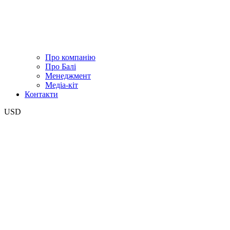
Про компанію
Про Балі
Менеджмент
Медіа-кіт
Контакти
USD