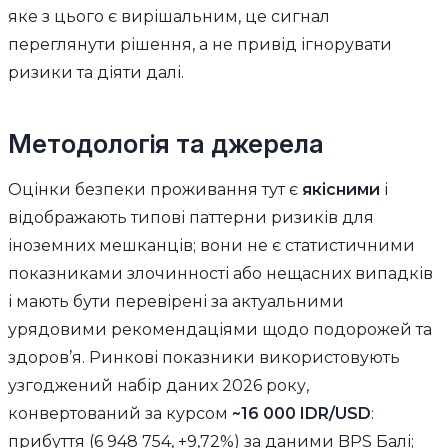
яке з цього є вирішальним, це сигнал
переглянути рішення, а не привід ігнорувати
ризики та діяти далі.
Методологія та джерела
Оцінки безпеки проживання тут є
якісними
і
відображають типові паттерни ризиків для
іноземних мешканців; вони не є статистичними
показниками злочинності або нещасних випадків
і мають бути перевірені за актуальними
урядовими рекомендаціями щодо подорожей та
здоров’я. Ринкові показники використовують
узгоджений набір даних 2026 року,
конвертований за курсом
~16 000 IDR/USD
:
прибуття (6 948 754, +9,72%) за даними BPS Балі;