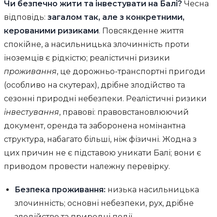
Чи безпечно жити та інвестувати на Балі?
Чесна
відповідь:
загалом так, але з конкретними,
керованими ризиками
. Повсякденне життя
спокійне, а насильницька злочинність проти
іноземців є рідкістю; реалістичні ризики
проживання
, це дорожньо-транспортні пригоди
(особливо на скутерах), дрібне злодійство та
сезонні природні небезпеки. Реалістичні ризики
інвестування
, правові: правовстановлюючий
документ, оренда та заборонена номінантна
структура, набагато більші, ніж фізичні. Жодна з
цих причин не є підставою уникати Балі; вони є
приводом провести належну перевірку.
Безпека проживання:
низька насильницька
злочинність; основні небезпеки, рух, дрібне
злодійство та природні події.