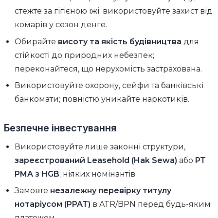
стежте за гігієною їжі; використовуйте захист від
комарів у сезон денге.
Обирайте
висоту та якість будівництва
для
стійкості до природних небезпек;
переконайтеся, що нерухомість застрахована.
Використовуйте охорону, сейфи та банківські
банкомати; повністю уникайте наркотиків.
Безпечне інвестування
Використовуйте лише законні структури,
зареєстрований Leasehold (Hak Sewa)
або
PT
PMA з HGB
; ніяких номінантів.
Замовте
незалежну перевірку титулу
нотаріусом (PPAT)
в ATR/BPN перед будь-яким
платежем.