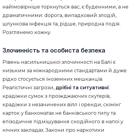
найімовірніше торкнуться вас, є буденними, а не
драматичними: dорога, випадковий злодій,
шлункова інфекція та, рідше, природна подія.
Розглянемо кожну.
Злочинність та особиста безпека
Рівень насильницької злочинності на Балі є
низьким за міжнародними стандартами й дуже
рідко стосується іноземних мешканців.
Реалістичні загрози,
дрібні та ситуативні
:
крадіжки сумок з проїжджаючих скутерів,
крадіжки з незачинених вілл і оренди, скімінг
карток у банкоматах не банківського типу та
епізодичне підмішування снодійного в напої у
нічних закладах. Закони про наркотики