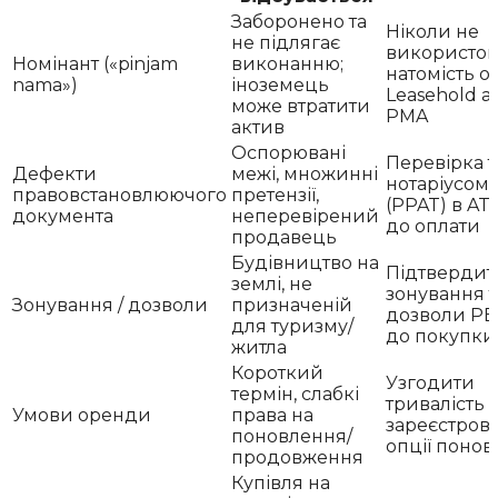
Заборонено та
Ніколи не
не підлягає
використов
Номінант («pinjam
виконанню;
натомість о
nama»)
іноземець
Leasehold а
може втратити
PMA
актив
Оспорювані
Перевірка т
Дефекти
межі, множинні
нотаріусом
правовстановлюючого
претензії,
(PPAT) в A
документа
неперевірений
до оплати
продавець
Будівництво на
Підтвердит
землі, не
зонування т
Зонування / дозволи
призначеній
дозволи PB
для туризму/
до покупки
житла
Короткий
Узгодити
термін, слабкі
тривалість 
Умови оренди
права на
зареєстрова
поновлення/
опції поно
продовження
Купівля на