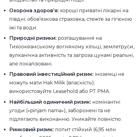
Охорона здоров’я:
хороші приватні лікарні на
півдні; обов’язкова страховка, стежте за гігієною
їжі та води.
Природні ризики:
розташування на
Тихоокеанському вогняному кільці, землетруси,
вулканічна активність та загроза цунамі реальні,
але локалізовані.
Правовий інвестиційний ризик:
іноземці не
можуть мати Hak Milik (власність);
використовуйте Leasehold або PT PMA.
Найбільший одиничний ризик:
номінантні
угоди («pinjam nama»), заборонені та не
підлягають виконанню. Уникайте повністю.
Ринковий ризик:
попит стійкий (6,95 млн