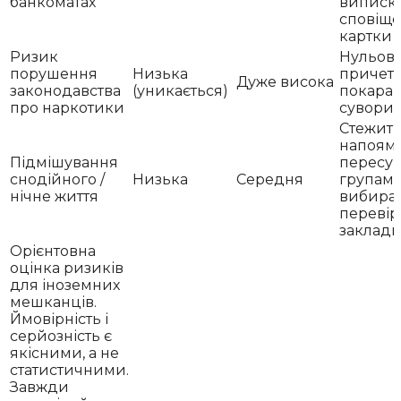
банкоматах
виписк
сповіщ
картки
Ризик
Нульов
порушення
Низька
причетн
Дуже висока
законодавства
(уникається)
покаран
про наркотики
сувори
Стежити
напоям
Підмішування
пересув
снодійного /
Низька
Середня
групами
нічне життя
вибира
перевір
заклад
Орієнтовна
оцінка ризиків
для іноземних
мешканців.
Ймовірність і
серйозність є
якісними, а не
статистичними.
Завжди