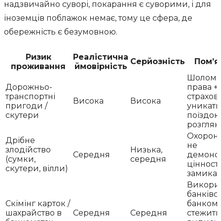
надзвичайно суворі, покарання є суворими, і для
іноземців поблажок немає, тому це сфера, де
обережність є безумовною.
Ризик
Реалістична
Серйозність
Пом’
проживання
ймовірність
Шолом, 
Дорожньо-
права +
транспортні
страховк
Висока
Висока
пригоди /
уникати
скутери
поїздок,
розглян
Охорона
Дрібне
не
злодійство
Низька,
Середня
демонс
(сумки,
середня
цінності
скутери, вілли)
замика
Викори
банківс
Скімінг карток /
банкома
шахрайство в
Середня
Середня
стежити