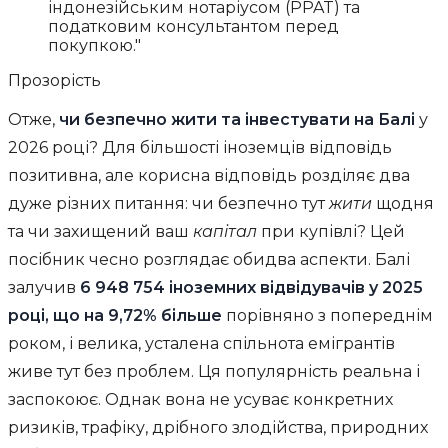
індонезійським нотаріусом (PPAT) та
податковим консультантом перед
покупкою."
Прозорість
Отже,
чи безпечно жити та інвестувати на Балі
у
2026 році? Для більшості іноземців відповідь
позитивна, але корисна відповідь розділяє два
дуже різних питання: чи безпечно тут
жити
щодня
та чи захищений ваш
капітал
при купівлі? Цей
посібник чесно розглядає обидва аспекти. Балі
залучив
6 948 754 іноземних відвідувачів у 2025
році, що на 9,72% більше
порівняно з попереднім
роком, і велика, усталена спільнота емігрантів
живе тут без проблем. Ця популярність реальна і
заспокоює. Однак вона не усуває конкретних
ризиків, трафіку, дрібного злодійства, природних