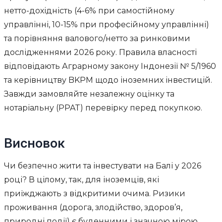
нетто-дохідність (4-6% при самостійному
управлінні, 10-15% при професійному управлінні)
та порівняння валового/нетто за ринковими
дослідженнями 2026 року. Правила власності
відповідають Аграрному закону Індонезії № 5/1960
та керівництву BKPM щодо іноземних інвестицій.
Завжди замовляйте незалежну оцінку та
нотаріальну (PPAT) перевірку перед покупкою.
Висновок
Чи безпечно жити та інвестувати на Балі у 2026
році? В цілому, так, для іноземців, які
приїжджають з відкритими очима. Ризики
проживання (дорога, злодійство, здоров’я,
природні події) є буденними і значною мірою