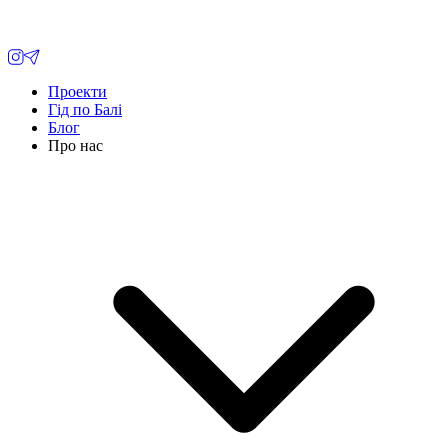
Проекти
Гід по Балі
Блог
Про нас