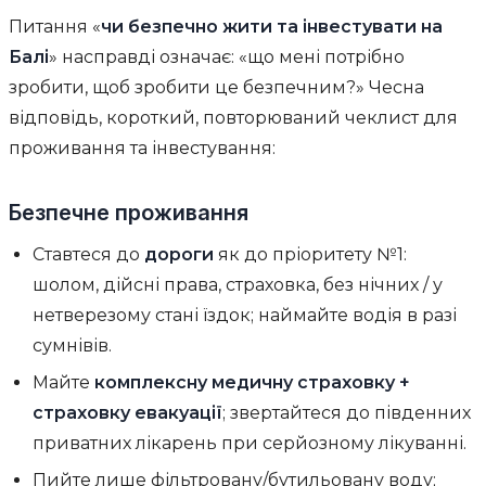
Питання «
чи безпечно жити та інвестувати на
Балі
» насправді означає: «що мені потрібно
зробити, щоб зробити це безпечним?» Чесна
відповідь, короткий, повторюваний чеклист для
проживання та інвестування:
Безпечне проживання
Ставтеся до
дороги
як до пріоритету №1:
шолом, дійсні права, страховка, без нічних / у
нетверезому стані їздок; наймайте водія в разі
сумнівів.
Майте
комплексну медичну страховку +
страховку евакуації
; звертайтеся до південних
приватних лікарень при серйозному лікуванні.
Пийте лише фільтровану/бутильовану воду;