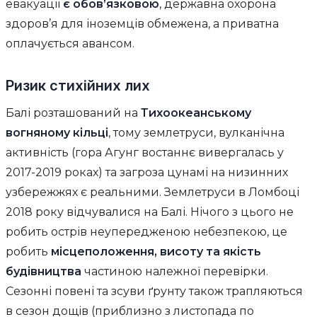
евакуації
є обов’язковою
, державна охорона
здоров’я для іноземців обмежена, а приватна
оплачується авансом.
Ризик стихійних лих
Балі розташований на
Тихоокеанському
вогняному кільці
, тому землетруси, вулканічна
активність (гора Агунг востаннє вивергалась у
2017-2019 роках) та загроза цунамі на низинних
узбережжях є реальними. Землетруси в Ломбоці
2018 року відчувалися на Балі. Нічого з цього не
робить острів неупередженою небезпекою, це
робить
місцеположення, висоту та якість
будівництва
частиною належної перевірки.
Сезонні повені та зсуви ґрунту також трапляються
в сезон дощів (приблизно з листопада по