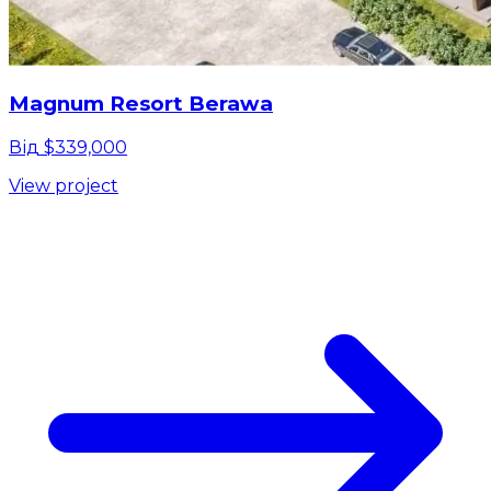
Magnum Resort Berawa
Від $339,000
View project