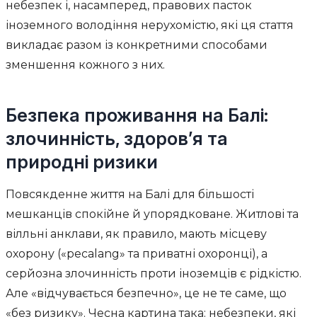
небезпек і, насамперед, правових пасток
іноземного володіння нерухомістю, які ця стаття
викладає разом із конкретними способами
зменшення кожного з них.
Безпека проживання на Балі:
злочинність, здоров’я та
природні ризики
Повсякденне життя на Балі для більшості
мешканців спокійне й упорядковане. Житлові та
вілльні анклави, як правило, мають місцеву
охорону («pecalang» та приватні охоронці), а
серйозна злочинність проти іноземців є рідкістю.
Але «відчувається безпечно», це не те саме, що
«без ризику». Чесна картина така: небезпеки, які