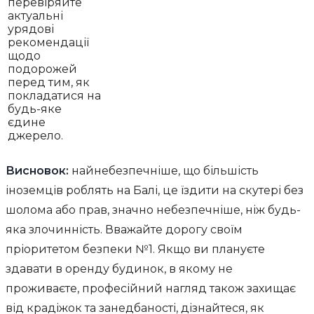
перевіряйте
актуальні
урядові
рекомендації
щодо
подорожей
перед тим, як
покладатися на
будь-яке
єдине
джерело.
Висновок:
найнебезпечніше, що більшість
іноземців роблять на Балі, це їздити на скутері без
шолома або прав, значно небезпечніше, ніж будь-
яка злочинність. Вважайте дорогу своїм
пріоритетом безпеки №1. Якщо ви плануєте
здавати в оренду будинок, в якому не
проживаєте, професійний нагляд також захищає
від крадіжок та занедбаності, дізнайтеся, як