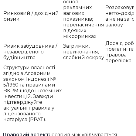
основі
рекламних
Розраховув
Ринковий / дохідний
валових
нетто-дохідн
ризик
показників;
а не на заг
перенасичення
валову
в деяких
мікроринках
Досвід робо
Ризик забудовника /
Затримки,
поетапні пл
незавершеного
невиконання,
правова
будівництва
слабкий ескроу
перевірка
Структури власності
згідно з Аграрним
законом Індонезії №
5/1960 та правилами
BKPM щодо іноземних
інвестицій. Завжди
підтверджуйте
актуальні правила у
ліцензованого
нотаріуса (PPAT).
Правовий аспект:
розрив між «відчувається