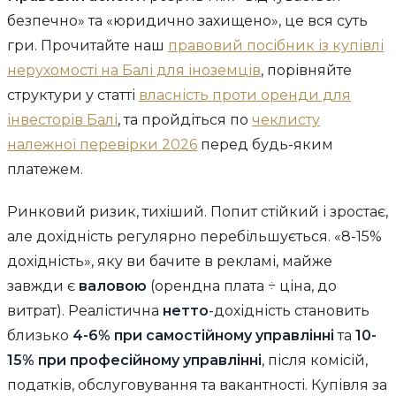
безпечно» та «юридично захищено», це вся суть
гри. Прочитайте наш
правовий посібник із купівлі
нерухомості на Балі для іноземців
, порівняйте
структури у статті
власність проти оренди для
інвесторів Балі
, та пройдіться по
чеклисту
належної перевірки 2026
перед будь-яким
платежем.
Ринковий ризик, тихіший. Попит стійкий і зростає,
але дохідність регулярно перебільшується. «8-15%
дохідність», яку ви бачите в рекламі, майже
завжди є
валовою
(орендна плата ÷ ціна, до
витрат). Реалістична
нетто
-дохідність становить
близько
4-6% при самостійному управлінні
та
10-
15% при професійному управлінні
, після комісій,
податків, обслуговування та вакантності. Купівля за