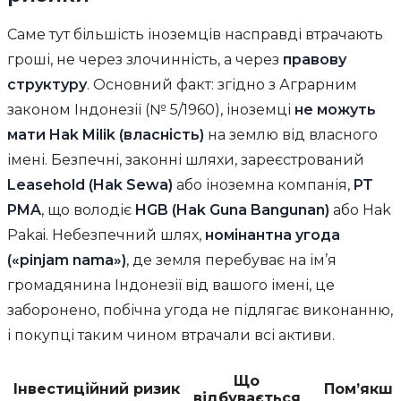
Саме тут більшість іноземців насправді втрачають
гроші, не через злочинність, а через
правову
структуру
. Основний факт: згідно з Аграрним
законом Індонезії (№ 5/1960), іноземці
не можуть
мати Hak Milik (власність)
на землю від власного
імені. Безпечні, законні шляхи, зареєстрований
Leasehold (Hak Sewa)
або іноземна компанія,
PT
PMA
, що володіє
HGB (Hak Guna Bangunan)
або Hak
Pakai. Небезпечний шлях,
номінантна угода
(«pinjam nama»)
, де земля перебуває на ім’я
громадянина Індонезії від вашого імені, це
заборонено, побічна угода не підлягає виконанню,
і покупці таким чином втрачали всі активи.
Що
Інвестиційний ризик
Пом’якш
відбувається