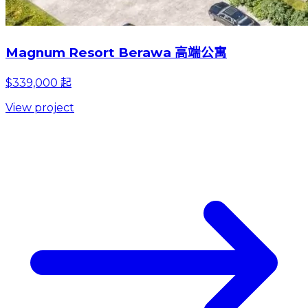
Magnum Resort Berawa 高端公寓
$339,000 起
View project