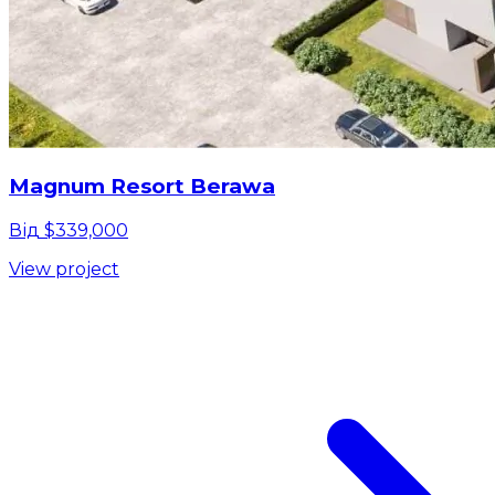
Magnum Resort Berawa
Від $339,000
View project