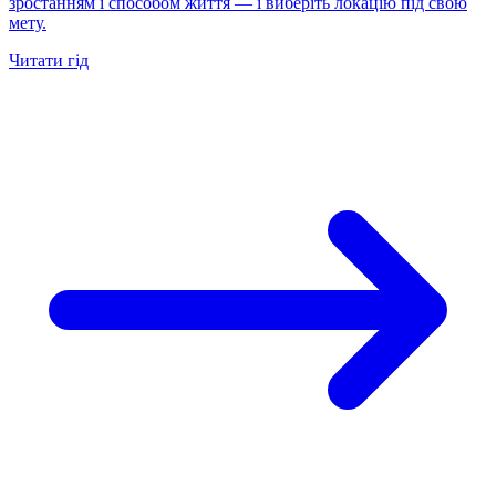
зростанням і способом життя — і виберіть локацію під свою
мету.
Читати гід