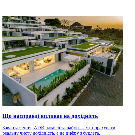
Що насправді впливає на дохідність
Завантаження, ADR, комісії та район — як порахувати
реальну чисту дохідність, а не цифру з буклета.