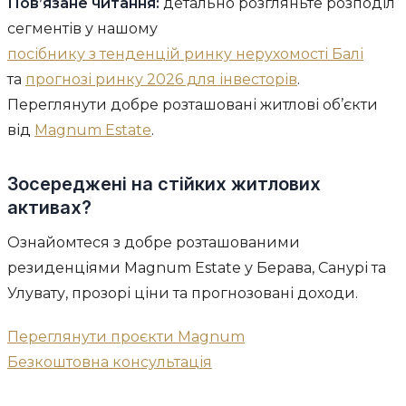
Пов’язане читання:
детально розгляньте розподіл
сегментів у нашому
посібнику з тенденцій ринку нерухомості Балі
та
прогнозі ринку 2026 для інвесторів
.
Переглянути добре розташовані житлові об’єкти
від
Magnum Estate
.
Зосереджені на стійких житлових
активах?
Ознайомтеся з добре розташованими
резиденціями Magnum Estate у Берава, Санурі та
Улувату, прозорі ціни та прогнозовані доходи.
Переглянути проєкти Magnum
Безкоштовна консультація