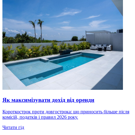
Як максимізувати дохід від оренди
Короткострок проти довгострока: що приносить більше після
комісій, податків і правил 2026 року.
Читати гід