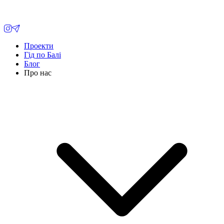
Проекти
Гід по Балі
Блог
Про нас